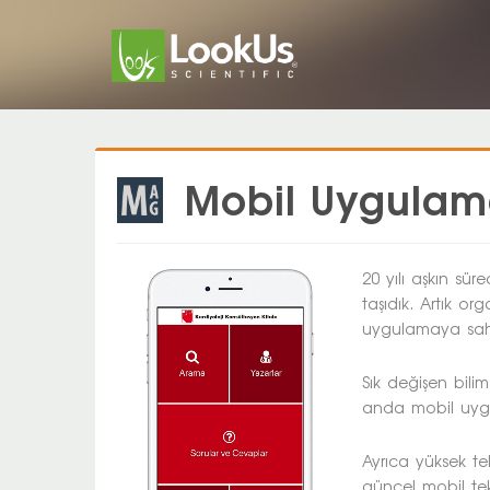
Mobil Uygula
20 yılı aşkın sü
taşıdık. Artık or
uygulamaya sah
Sık değişen bili
anda mobil uygu
Ayrıca yüksek te
güncel mobil tek