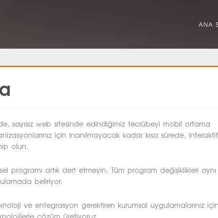
ANA 
ma
rede, sayısız web sitesinde edindiğimiz tecrübeyi mobil ortama
ganizasyonlarınız için inanılmayacak kadar kısa sürede, interaktif
ip olun.
msel programı artık dert etmeyin. Tüm program değişiklikleri aynı
lamada beliriyor.
knoloji ve entegrasyon gerektiren kurumsal uygulamalarınız içi
nolojilerle çözüm üretiyoruz.