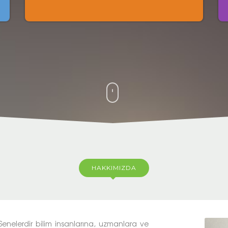
HAKKIMIZDA
enelerdir bilim insanlarına, uzmanlara ve